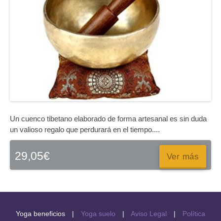
Un cuenco tibetano elaborado de forma artesanal es sin duda
un valioso regalo que perdurará en el tiempo....
29,05
€
Ver más
Yoga beneficios
|
Yoga suelo
|
Aviso Legal
|
Política